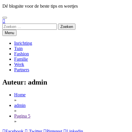
Dé blogsite voor de beste tips en weetjes
Zoeken
naar:
Menu
Inrichting
Tuin
Fashion
Familie
Werk
Partners
Auteur:
admin
Home
»
admin
»
Pagina 5
»
Facebook
Twitter
Pinterest
Linkedin