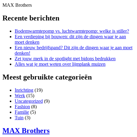
Ga
MAX Brothers
naar
de
Recente berichten
inhoud
Bodemwarmtepomp vs. luchtwarmtepomp: welke is stiller?
Een verdieping bij bouwen: dit zijn de dingen waar je aan
moet denken
Een nieuw bedrijfspand? Dit zijn de dingen waar je aan moet
denken!
Zet jouw merk in de spotlight met bidons bedrukken
Alles wat je moet weten over lijmplank muizen
Meest gebruikte categorieën
Inrichting
(19)
Werk
(15)
Uncategorized
(9)
Fashion
(8)
Familie
(5)
Tuin
(3)
MAX Brothers