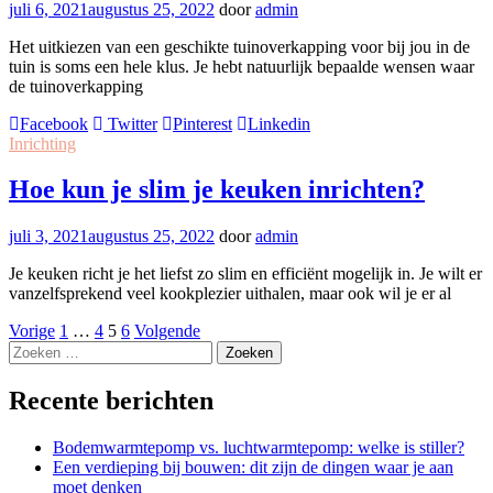
juli 6, 2021
augustus 25, 2022
door
admin
Het uitkiezen van een geschikte tuinoverkapping voor bij jou in de
tuin is soms een hele klus. Je hebt natuurlijk bepaalde wensen waar
de tuinoverkapping
Facebook
Twitter
Pinterest
Linkedin
Inrichting
Hoe kun je slim je keuken inrichten?
juli 3, 2021
augustus 25, 2022
door
admin
Je keuken richt je het liefst zo slim en efficiënt mogelijk in. Je wilt er
vanzelfsprekend veel kookplezier uithalen, maar ook wil je er al
Berichten
Vorige
1
…
4
5
6
Volgende
Zoeken
paginering
naar:
Recente berichten
Bodemwarmtepomp vs. luchtwarmtepomp: welke is stiller?
Een verdieping bij bouwen: dit zijn de dingen waar je aan
moet denken